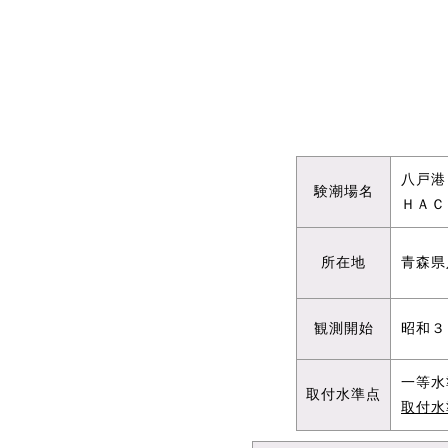
八戸港
験潮場名
ＨＡＣ
所在地
青森県
観測開始
昭和３
一等水
取付水準点
取付水