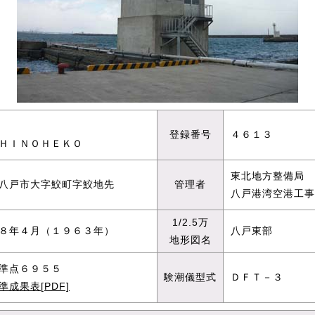
登録番号
４６１３
ＨＩＮＯＨＥＫＯ
東北地方整備局
八戸市大字鮫町字鮫地先
管理者
八戸港湾空港工事
1/2.5万
８年４月（１９６３年）
八戸東部
地形図名
準点６９５５
験潮儀型式
ＤＦＴ－３
準成果表[PDF]