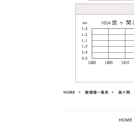
HOME
験潮場一覧表
鼠ケ関
HOME