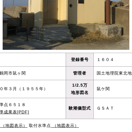
登録番号
１６０４
鶴岡市鼠ヶ関
管理者
国土地理院東北地
1/2.5万
０年３月（１９５５年）
鼠ケ関
地形図名
準点６５１８
験潮儀型式
ＧＳＡＴ
準成果表[PDF]
（地図表示）
取付水準点
（地図表示）