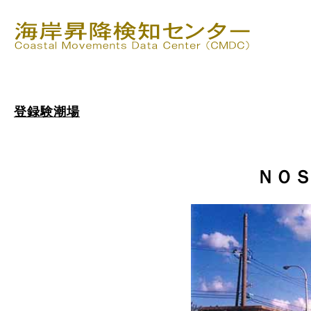
登録験潮場
ＮＯ