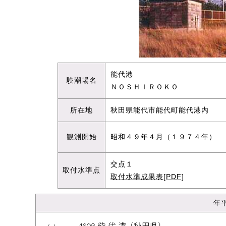
能代港
験潮場名
ＮＯＳＨＩＲＯＫＯ
所在地
秋田県能代市能代町能代港内
観測開始
昭和４９年４月（１９７４年）
交点１
取付水準点
取付水準成果表[PDF]
年