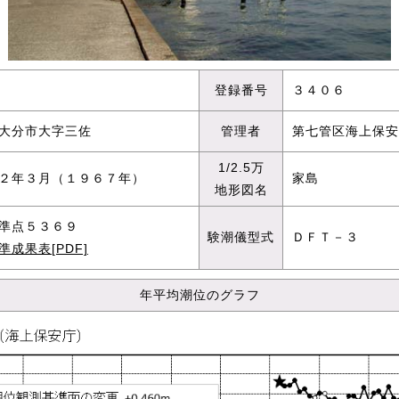
登録番号
３４０６
大分市大字三佐
管理者
第七管区海上保安
1/2.5万
２年３月（１９６７年）
家島
地形図名
準点５３６９
験潮儀型式
ＤＦＴ－３
準成果表[PDF]
年平均潮位のグラフ