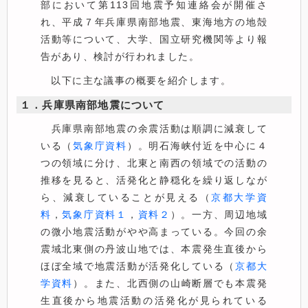
部において第113回地震予知連絡会が開催さ
れ、平成７年兵庫県南部地震、東海地方の地殻
活動等について、大学、国立研究機関等より報
告があり、検討が行われました。
以下に主な議事の概要を紹介します。
１．兵庫県南部地震について
兵庫県南部地震の余震活動は順調に減衰して
いる（
気象庁資料
）。明石海峡付近を中心に４
つの領域に分け、北東と南西の領域での活動の
推移を見ると、活発化と静穏化を繰り返しなが
ら、減衰していることが見える（
京都大学資
料
，
気象庁資料１
，
資料２
）。一方、周辺地域
の微小地震活動がやや高まっている。今回の余
震域北東側の丹波山地では、本震発生直後から
ほぼ全域で地震活動が活発化している（
京都大
学資料
）。また、北西側の山崎断層でも本震発
生直後から地震活動の活発化が見られている