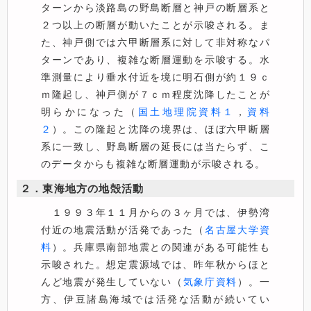
ターンから淡路島の野島断層と神戸の断層系と
２つ以上の断層が動いたことが示唆される。ま
た、神戸側では六甲断層系に対して非対称なパ
ターンであり、複雑な断層運動を示唆する。水
準測量により垂水付近を境に明石側が約１９ｃ
ｍ隆起し、神戸側が７ｃｍ程度沈降したことが
明らかになった（
国土地理院資料１
，
資料
２
）。この隆起と沈降の境界は、ほぼ六甲断層
系に一致し、野島断層の延長には当たらず、こ
のデータからも複雑な断層運動が示唆される。
２．東海地方の地殻活動
１９９３年１１月からの３ヶ月では、伊勢湾
付近の地震活動が活発であった（
名古屋大学資
料
）。兵庫県南部地震との関連がある可能性も
示唆された。想定震源域では、昨年秋からほと
んど地震が発生していない（
気象庁資料
）。一
方、伊豆諸島海域では活発な活動が続いてい