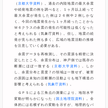
（
京都大学資料
）。過去の内陸地震の最大余震
や続発地震の例を調べると、１ヶ月以上経って
最大余震が発生した例は２６例中２例しかな
く、今回の地震発生から１ヶ月経ったことから
Ｍ６クラスの余震の発生の可能性は低くなった
と考えられる（
気象庁資料）。但し、地震の続
発が見られた例も多く、広域の地震活動の推移
を注意していく必要がある。
余震データを再検測し、その震源を精密に決
定したところ、余震分布は、神戸側では既存の
断層にほぼ一致する（
京都大学資料
）。しか
し、余震分布と震度７の領域は一致せず、被害
の原因は未知の活断層の活動よりも地下構造の
影響と考えられる（
気象庁資料
）。
ＧＰＳによる三角点の測量により、地殻水平
変動が明らかになった（
国土地理院資料
）。全
体的には右横ずれの変動を示すが、地理的なパ