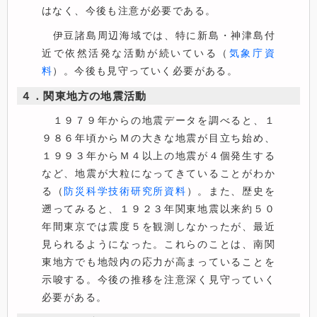
はなく、今後も注意が必要である。
伊豆諸島周辺海域では、特に新島・神津島付
近で依然活発な活動が続いている（
気象庁資
料
）。今後も見守っていく必要がある。
４．関東地方の地震活動
１９７９年からの地震データを調べると、１
９８６年頃からＭの大きな地震が目立ち始め、
１９９３年からＭ４以上の地震が４個発生する
など、地震が大粒になってきていることがわか
る（
防災科学技術研究所資料
）。また、歴史を
遡ってみると、１９２３年関東地震以来約５０
年間東京では震度５を観測しなかったが、最近
見られるようになった。これらのことは、南関
東地方でも地殻内の応力が高まっていることを
示唆する。今後の推移を注意深く見守っていく
必要がある。