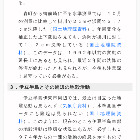
る。
森町から御前崎に至る水準測量では、１０月
の測量に比較して掛川で２ｃｍや浜岡で３．７
ｃｍ沈降した（
国土地理院資料
）。年周変化を
補正した上下変動を見ても、浜岡が掛川に対し
て１．２ｃｍ沈降している（
国土地理院資
料
）。このデータは、１９９２年以前の変動の
延長上にあるとも見られ、最近２年間の沈降の
停滞が終わったとも見られるが、今後も注意深
く見守っていく必要がある。
３．伊豆半島とその周辺の地殻活動
伊豆半島伊東市周辺では、最近は目立った地
震活動も見られず（
気象庁資料
）、水準測量デ
ータにも隆起は見られない（
国土地理院資
料
）。このように、現在のところ伊豆半島東部
の地殻活動は静穏な状況にあるが、必ずしも１
９７４年からの一連の活動の終息を示すもので