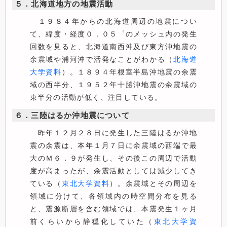
５．北海道地方の地震活動
１９８４年からの北海道周辺の地震につい
て、緯度・経度０．０５゜のメッシュ内の発生
回数を見ると、北海道南西沖及び東方沖地震の
余震域や浦河沖で活発なことがわかる（
北海道
大学資料
）。１８９４年根室半島沖地震の余震
域の西半分、１９５２年十勝沖地震の余震域の
東半分の活動が低く、注目している。
６．三陸はるか沖地震について
昨年１２月２８日に発生した三陸はるか沖地
震の余震は、本年１月７日に余震域の西端で最
大のＭ６．９が発生し、その後この周辺で活動
度が高まったが、余震活動としては減少してき
ている（
東北大学資料
）。余震域とその周辺を
領域に分けて、各領域内の時空間分布を見る
と、震源断層を含む領域では、本震発生１ヶ月
前くらいから静穏化していた（
東北大学資