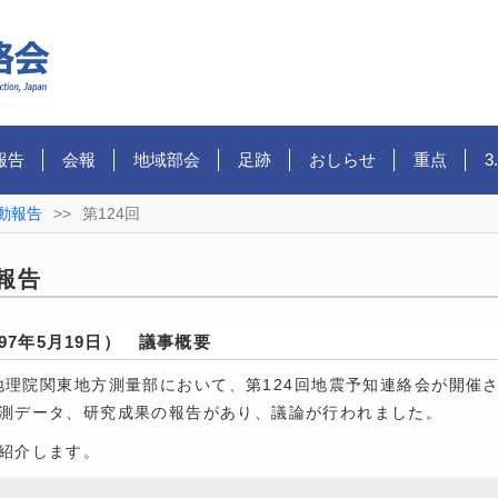
報告
会報
地域部会
足跡
おしらせ
重点
3
動報告
>>
第124回
報告
97年5月19日） 議事概要
地理院関東地方測量部において、第124回地震予知連絡会が開催
測データ、研究成果の報告があり、議論が行われました。
紹介します。