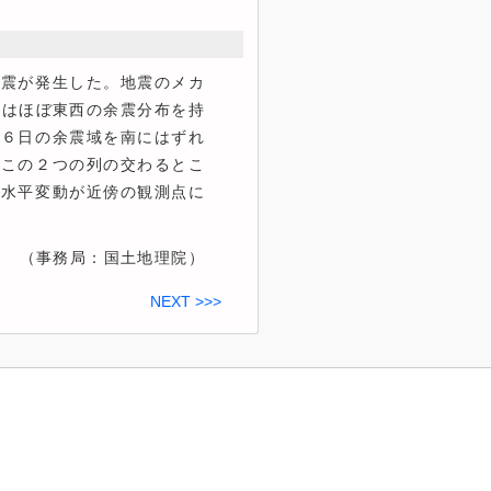
震が発生した。地震のメカ
震はほぼ東西の余震分布を持
２６日の余震域を南にはずれ
はこの２つの列の交わるとこ
う水平変動が近傍の観測点に
（事務局：国土地理院）
NEXT >>>