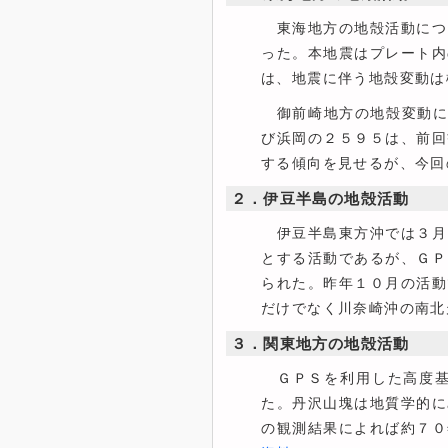
東海地方の地殻活動につ
った。本地震はプレート内
は、地震に伴う地殻変動は
御前崎地方の地殻変動に
び浜岡の２５９５は、前回
する傾向を見せるが、今回
２．伊豆半島の地殻活動
伊豆半島東方沖では３月
とする活動であるが、ＧＰ
られた。昨年１０月の活動
だけでなく川奈崎沖の南北
３．関東地方の地殻活動
ＧＰＳを利用した高度基
た。丹沢山塊は地質学的に
の観測結果によれば約７０