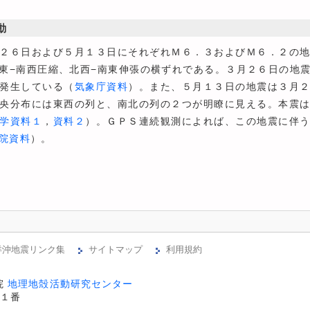
動
２６日および５月１３日にそれぞれＭ６．３およびＭ６．２の地
東−南西圧縮、北西−南東伸張の横ずれである。３月２６日の地
発生している（
気象庁資料
）。また、５月１３日の地震は３月
央分布には東西の列と、南北の列の２つが明瞭に見える。本震
学資料１
，
資料２
）。ＧＰＳ連続観測によれば、この地震に伴
院資料
）。
洋沖地震リンク集
サイトマップ
利用規約
 
地理地殻活動研究センター
１番
