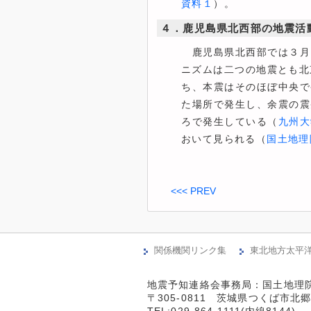
資料１
）。
４．鹿児島県北西部の地震活
鹿児島県北西部では３月
ニズムは二つの地震とも北
ち、本震はそのほぼ中央で
た場所で発生し、余震の震
ろで発生している（
九州大
おいて見られる（
国土地理
<<< PREV
関係機関リンク集
東北地方太平
地震予知連絡会事務局：国土地理院
〒305-0811　茨城県つくば市北郷