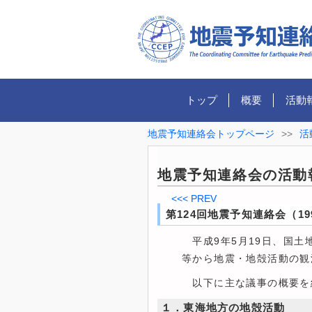
トップ
概要
活動
地震予知連絡会トップページ
>>
活
地震予知連絡会の活動
<<< PREV
第124回地震予知連絡会（19
平成9年5月19日、国土
等から地震・地殻活動の観
以下に主な議事の概要を
１．東海地方の地殻活動