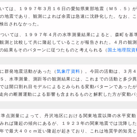
いては、１９９７年３月１６日の愛知県東部地震（Ｍ５．５）が
の地震であり、観測によれば余震は急速に沈静化した。なお、
検出されなかった。
ついては、１９９７年４月の水準測量結果によると、森町を基準
観測と比較して共に隆起していることが報告された。４月の観
の結果もそのパターンに従つたものと考えられる（
国土地理院資
に群発地震活動があった（
気象庁資料
）。今回の活動は、３月
Ｓ、水準測量、測距等の観測結果には、これまでの活動と多少
では開口割れ目モデルによるとみられる変動パターンであった
走向の断層運動による影響も含まれるものと解釈した方が変動パ
準点測量によって、丹沢地区における関東地震以降の水平変動
みれば隆起の傾向にあるが、１９２３年の関東地震では沈降し
年で最大４０ｃｍ近い隆起が起きており、これは地質学的知見