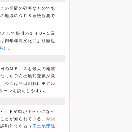
この期間の顕著なものであ
この地域のＧＰＳ連続観測で
として掛川の１４０−１及
測は例年年周変化により隆起
料
）。
４日のＭ５．３を最大の地震
異なった分布の地殻変動が見
が、今回は開口割れ目モデル
ターンを説明しやすい。
・上下変動が明らかになっ
たことが知られている。今回
と調和的である（
国土地理院