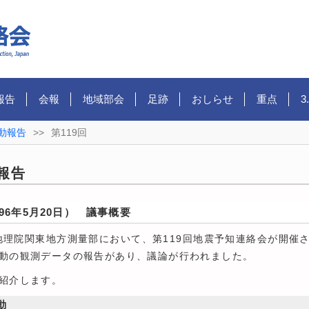
報告
会報
地域部会
足跡
おしらせ
重点
3
動報告
>>
第119回
報告
96年5月20日） 議事概要
地理院関東地方測量部において、第119回地震予知連絡会が開催
動の観測データの報告があり、議論が行われました。
紹介します。
動