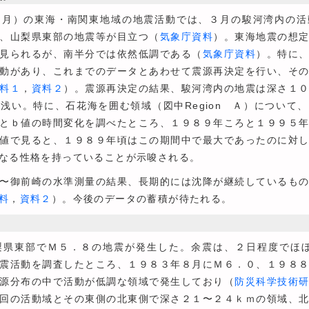
月）の東海・南関東地域の地震活動では、３月の駿河湾内の活
、山梨県東部の地震等が目立つ（
気象庁資料
）。東海地震の想
見られるが、南半分では依然低調である（
気象庁資料
）。特に
動があり、これまでのデータとあわせて震源再決定を行い、そ
料１
，
資料２
）。震源再決定の結果、駿河湾内の地震は深さ１
浅い。特に、石花海を囲む領域（図中Region Ａ）について
とｂ値の時間変化を調べたところ、１９８９年ころと１９９５
値で見ると、１９８９年頃はこの期間中で最大であったのに対
なる性格を持っていることが示唆される。
〜御前崎の水準測量の結果、長期的には沈降が継続しているもの
料
，
資料２
）。今後のデータの蓄積が待たれる。
県東部でＭ５．８の地震が発生した。余震は、２日程度でほ
震活動を調査したところ、１９８３年８月にＭ６．０、１９８
源分布の中で活動が低調な領域で発生しており（
防災科学技術
回の活動域とその東側の北東側で深さ２１〜２４ｋｍの領域、