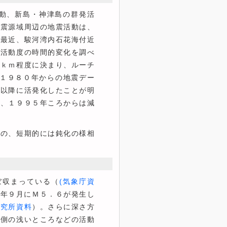
動、新島・神津島の群発活
定震源域周辺の地震活動は、
、最近、駿河湾内石花海付近
の活動度の時間的変化を調べ
０ｋｍ程度に決まり、ルーチ
、１９８０年からの地震デー
年以降に活発化したことが明
し、１９９５年ころからは減
の、短期的には鈍化の様相
ぼ収まっている（
(気象庁資
８年９月にＭ５．６が発生し
研究所資料
）。さらに深さ方
北側の浅いところなどの活動