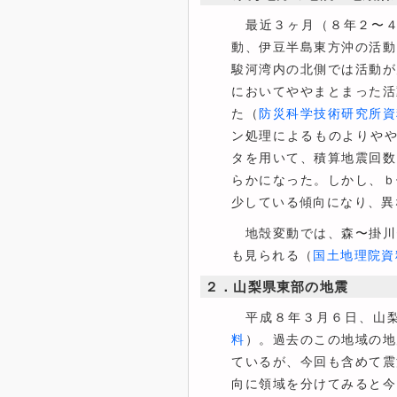
最近３ヶ月（８年２〜４
動、伊豆半島東方沖の活動
駿河湾内の北側では活動が
においてややまとまった活
た（
防災科学技術研究所資
ン処理によるものよりやや
タを用いて、積算地震回数
らかになった。しかし、ｂ
少している傾向になり、異
地殻変動では、森〜掛川
も見られる（
国土地理院資
２．山梨県東部の地震
平成８年３月６日、山梨
料
）。過去のこの地域の地
ているが、今回も含めて震
向に領域を分けてみると今