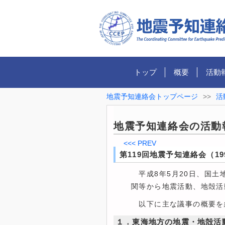
トップ
概要
活動
地震予知連絡会トップページ
>>
活
地震予知連絡会の活動
<<< PREV
第119回地震予知連絡会（19
平成8年5月20日、国土
関等から地震活動、地殻活
以下に主な議事の概要を
１．東海地方の地震・地殻活