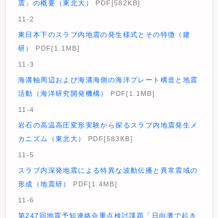
震」の概要（東北大）
PDF[582KB]
11-2
東日本下のスラブ内地震の発生様式とその特徴（建
研）
PDF[1.1MB]
11-3
海溝軸周辺および海溝海側の海洋プレート構造と地震
活動（海洋研究開発機構）
PDF[1.1MB]
11-4
岩石の高温高圧変形実験から探るスラブ内地震発生メ
カニズム（東北大）
PDF[583KB]
11-5
スラブ内深発地震による特異な波動伝播と異常震域の
形成（地震研）
PDF[1.4MB]
11-6
第247回地震予知連絡会重点検討課題「日向灘で起き