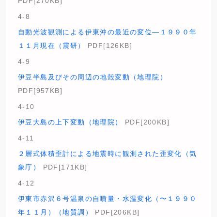
PDF[270KB]
4-8
自動光波観測による伊東沖の最近の変位—１９９０年
１１月現在（震研）
PDF[126KB]
4-9
伊豆半島及びその周辺の地殻変動（地理院）
PDF[957KB]
4-10
伊豆大島の上下変動（地理院）
PDF[200KB]
4-11
２層式体積歪計による地震時に観測された歪変化（気
象庁）
PDF[171KB]
4-12
伊東市赤沢６号温泉の自噴量・水温変化（〜１９９０
年１１月）（地質調）
PDF[206KB]