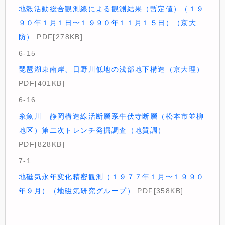
地殻活動総合観測線による観測結果（暫定値）（１９
９０年１月１日〜１９９０年１１月１５日）（京大
防）
PDF[278KB]
6-15
琵琶湖東南岸、日野川低地の浅部地下構造（京大理）
PDF[401KB]
6-16
糸魚川—静岡構造線活断層系牛伏寺断層（松本市並柳
地区）第二次トレンチ発掘調査（地質調）
PDF[828KB]
7-1
地磁気永年変化精密観測（１９７７年１月〜１９９０
年９月）（地磁気研究グループ）
PDF[358KB]