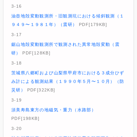
3-16
油壺地殻変動観測所・旧観測坑における傾斜観測（１
９４９〜１９８１年）（震研）
PDF[179KB]
3-17
鋸山地殻変動観測所で観測された異常地殻変動（震
研）
PDF[128KB]
3-18
茨城県八郷町および山梨県甲府市における３成分ひず
み計による観測結果（１９９０年５月〜１０月）（防
災研）
PDF[322KB]
3-19
須美寿島東方の地磁気・重力（水路部）
PDF[198KB]
3-20