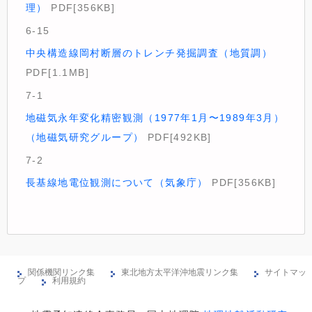
理）
PDF[356KB]
6-15
中央構造線岡村断層のトレンチ発掘調査（地質調）
PDF[1.1MB]
7-1
地磁気永年変化精密観測（1977年1月〜1989年3月）
（地磁気研究グループ）
PDF[492KB]
7-2
長基線地電位観測について（気象庁）
PDF[356KB]
関係機関リンク集
東北地方太平洋沖地震リンク集
サイトマッ
プ
利用規約