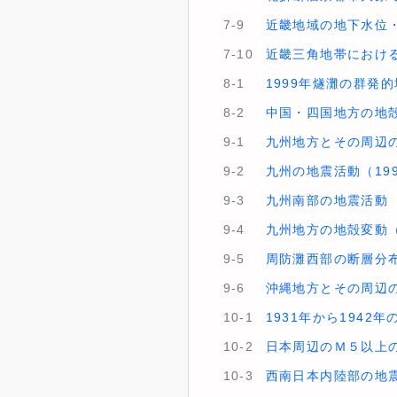
7-9
近畿地域の地下水位・
7-10
近畿三角地帯におけ
8-1
1999年燧灘の群発
8-2
中国・四国地方の地
9-1
九州地方とその周辺の
9-2
九州の地震活動（199
9-3
九州南部の地震活動 
9-4
九州地方の地殻変動
9-5
周防灘西部の断層分
9-6
沖縄地方とその周辺の
10-1
1931年から194
10-2
日本周辺のＭ５以上の
10-3
西南日本内陸部の地震