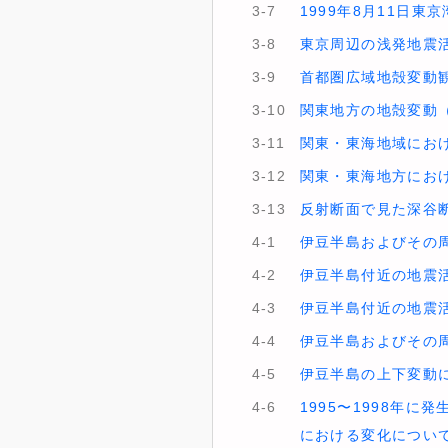
3-7
1999年8月11日東
3-8
東京周辺の浅発地震
3-9
首都圏広域地殻変動
3-10
関東地方の地殻変動
3-11
関東・東海地域におけ
3-12
関東・東海地方におけ
3-13
反射断面で見た深谷
4-1
伊豆半島およびその周
4-2
伊豆半島付近の地震活
4-3
伊豆半島付近の地震活動
4-4
伊豆半島およびその
4-5
伊豆半島の上下変動につ
4-6
1995〜1998年
における変化につい