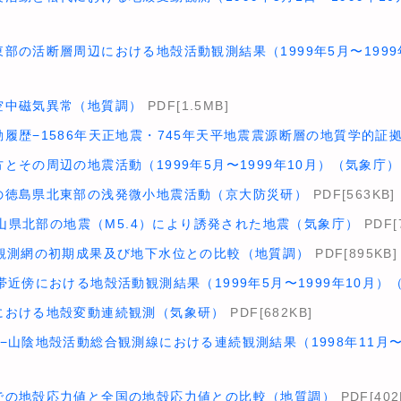
部の活断層周辺における地殻活動観測結果（1999年5月〜1999
空中磁気異常（地質調）
PDF[1.5MB]
履歴−1586年天正地震・745年天平地震震源断層の地質学的証拠
とその周辺の地震活動（1999年5月〜1999年10月）（気象庁）
の徳島県北東部の浅発微小地震活動（京大防災研）
PDF[563KB]
和歌山県北部の地震（M5.4）により誘発された地震（気象庁）
PDF[
続観測網の初期成果及び地下水位との比較（地質調）
PDF[895KB]
帯近傍における地殻活動観測結果（1999年5月〜1999年10月）
における地殻変動連続観測（気象研）
PDF[682KB]
−山陰地殻活動総合観測線における連続観測結果（1998年11月〜
での地殻応力値と全国の地殻応力値との比較（地質調）
PDF[402