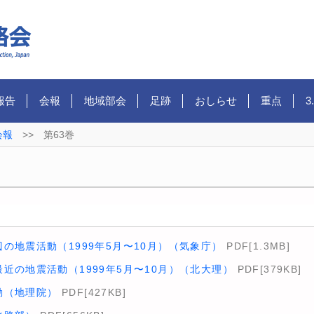
報告
会報
地域部会
足跡
おしらせ
重点
3
会報
>>
第63巻
の地震活動（1999年5月〜10月）（気象庁）
PDF[1.3MB]
近の地震活動（1999年5月〜10月）（北大理）
PDF[379KB]
動（地理院）
PDF[427KB]