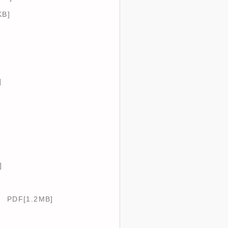
KB]
]
]
）
PDF[1.2MB]