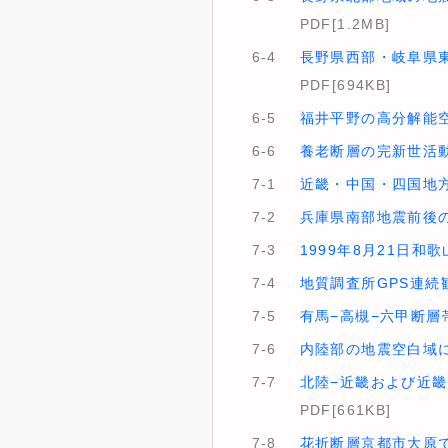
PDF[1.2MB]
6-4
長野県西部・岐阜県東
PDF[694KB]
6-5
福井平野の高分解能
6-6
養老断層の完新世活動
7-1
近畿・中国・四国地方
7-2
兵庫県南部地震前後
7-3
1999年8月21日
7-4
地質調査所GPS連
7-5
有馬−高槻−六甲断層
7-6
内陸部の地震空白域
7-7
北陸−近畿および近畿
PDF[661KB]
7-8
花折断層京都市大原