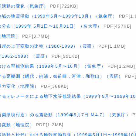
震活動の変化（気象庁）
PDF[722KB]
域の地震活動（1999年5月〜1999年10月）（気象庁）
PDF[1.
布（1999年 5月1日〜10月31日）（名大理）
PDF[457KB]
（地理院）
PDF[3.7MB]
岸の上下変動の比較（1980-1999）（震研）
PDF[1.1MB]
962-1999）（震研）
PDF[591KB]
ける歪観測結果（1999年5月〜10月）（気象庁）
PDF[1.2MB]
ける歪観測（網代，内浦，御前崎，河津，和歌山）（震研）
PDF[
重力変化（地理院）
PDF[368KB]
るテレメータによる地下水等観測結果（1999年5月〜1999年1
梨県境付近）の地震活動（1999年5月7日 Ｍ4.7）（気象庁）
P
殻変動（地理院）
PDF[1.2MB]
活動と松代における地殻変動観測（1999年5月1日〜1999年10