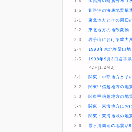
1-4
函館湾の断層分布（
1-5
釧路沖の海底地質構
2-1
東北地方とその周辺の
2-2
東北地方の地殻変動
2-3
岩手山における重力
2-4
1998年東北脊梁山
2-5
1998年9月3日岩
PDF[1.2MB]
3-1
関東・中部地方とその
3-2
関東甲信越地方の地震
3-3
関東甲信越地方の地震活
3-4
関東・東海地方におけ
3-5
関東・東海地域の地
3-6
霞ヶ浦周辺の地震活