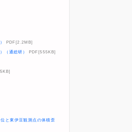
研）
PDF[2.2MB]
研）（通総研）
PDF[555KB]
5KB]
水位と東伊豆観測点の体積歪