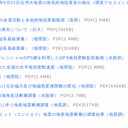
9年9月21日台湾大地震の前兆的地殻変形の検出（環境アセスメ
その余震活動と余効的地殻変動観測（震研）
PDF[1.8MB]
の発生について（日大）
PDF[192KB]
内超長基線測量）（地理院）
PDF[1.4MB]
際超長基線測量）（地理院）
PDF[324KB]
レンシャルGPS網を利用したGPS地殻変動監視観測（水路部）
求めた全国の水平地殻変動速度（地理院）
PDF[2.8MB]
果（地理院）
PDF[2.4MB]
おける全磁力及び地磁気変換関数の変化（地理院）
PDF[445KB]
海域海底活断層調査（水路部）
PDF[3.7MB]
震に伴う地表地震断層調査（地質調）
PDF[517KB]
ズミット（コジャエリ）地震の地表地震断層の調査結果（地質調）