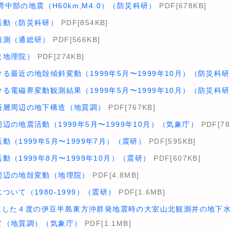
京湾中部の地震（H60km,M4.0）（防災科研）
PDF[678KB]
活動（防災科研）
PDF[854KB]
観測（通総研）
PDF[566KB]
（地理院）
PDF[274KB]
る最近の地殻傾斜変動（1999年5月〜1999年10月）（防災科
る電磁界変動観測結果（1999年5月〜1999年10月）（防災科
断層周辺の地下構造（地質調）
PDF[767KB]
辺の地震活動（1999年5月〜1999年10月）（気象庁）
PDF[78
動（1999年5月〜1999年7月）（震研）
PDF[595KB]
（1999年8月〜1999年10月）（震研）
PDF[607KB]
周辺の地殻変動（地理院）
PDF[4.8MB]
いて（1980-1999）（震研）
PDF[1.6MB]
に発生した４度の伊豆半島東方沖群発地震時の大室山北観測井の地下
て（地質調）（気象庁）
PDF[1.1MB]