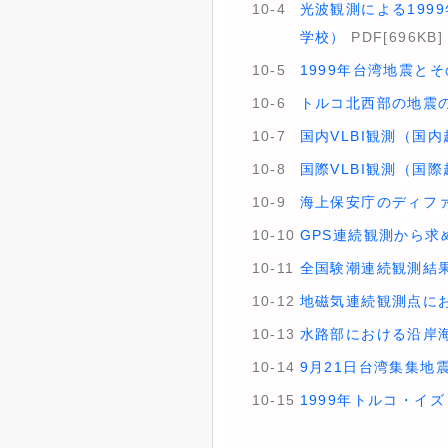
10-4
光波観測による199
学校）
PDF[696KB]
10-5
1999年台湾地震と
10-6
トルコ北西部の地震
10-7
国内VLBI観測（国
10-8
国際VLBI観測（国
10-9
海上保安庁のディファ
10-10
GPS連続観測から
10-11
全国験潮連続観測結
10-12
地磁気連続観測点に
10-13
水路部における沿岸
10-14
9月21日台湾集集地
10-15
1999年トルコ・イ