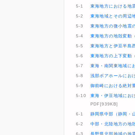
5-1
東海地方における地
5-2
東海地域とその周辺地
5-3
東海地方の微小地震の分
5-4
東海地方の地殻変動
5-5
東海地方と伊豆半島西
5-6
東海地方の上下変動（1
5-7
東海・南関東地域にお
5-8
浅部ボアホールにお
5-9
御前崎における絶対
5-10
東海・伊豆地域におけ
PDF[939KB]
6-1
静岡県中部（静岡・山
6-2
中部・北陸地方の地
6-3
長野県北部地域の地震