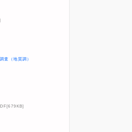
]
削調査（地質調）
DF[679KB]